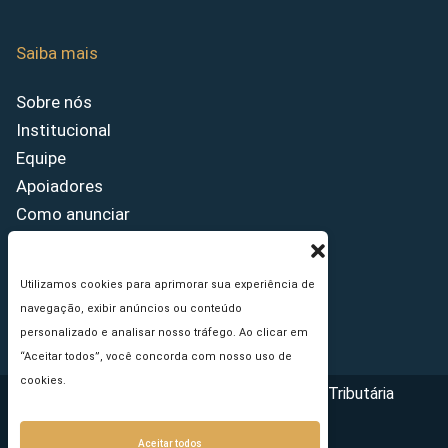
Saiba mais
Sobre nós
Institucional
Equipe
Apoiadores
Como anunciar
Fale conosco
Termos de uso
Utilizamos cookies para aprimorar sua experiência de
Política de privacidade
navegação, exibir anúncios ou conteúdo
Princípios Editoriais
personalizado e analisar nosso tráfego. Ao clicar em
“Aceitar todos”, você concorda com nosso uso de
cookies.
Copyright © 2026 - Portal da Reforma Tributária
Aceitar todos