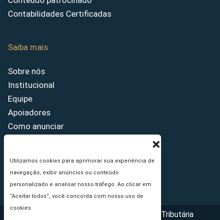
Conteúdo patrocinado
Contabilidades Certificadas
Saiba mais
Sobre nós
Institucional
Equipe
Apoiadores
Como anunciar
Fale conosco
Termos de uso
Utilizamos cookies para aprimorar sua experiência de
Política de privacidade
navegação, exibir anúncios ou conteúdo
Princípios Editoriais
personalizado e analisar nosso tráfego. Ao clicar em
“Aceitar todos”, você concorda com nosso uso de
cookies.
Copyright © 2026 - Portal da Reforma Tributária