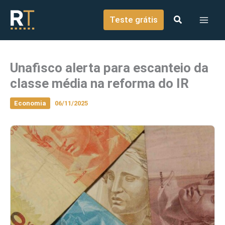
o
Ir para o conteúdo
conteúdo
Teste grátis
Unafisco alerta para escanteio da
classe média na reforma do IR
Economia
06/11/2025