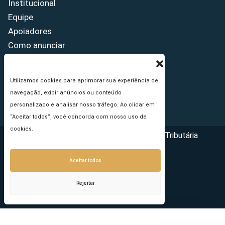
Institucional
Equipe
Apoiadores
Como anunciar
Fale conosco
Termos de uso
Utilizamos cookies para aprimorar sua experiência de
Política de privacidade
navegação, exibir anúncios ou conteúdo
Princípios Editoriais
personalizado e analisar nosso tráfego. Ao clicar em
“Aceitar todos”, você concorda com nosso uso de
cookies.
Copyright © 2026 - Portal da Reforma Tributária
Aceitar todos
Rejeitar
Seu e-mail