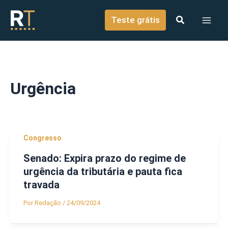
o
Ir para o conteúdo
conteúdo
Teste grátis
Urgência
Congresso
Senado: Expira prazo do regime de
urgência da tributária e pauta fica
travada
Por
Redação
/
24/09/2024