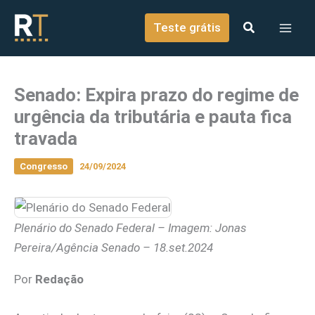
o
Ir para o conteúdo
conteúdo
Teste grátis
Senado: Expira prazo do regime de
urgência da tributária e pauta fica
travada
Congresso
24/09/2024
Plenário do Senado Federal – Imagem: Jonas
Pereira/Agência Senado – 18.set.2024
Por
Redação