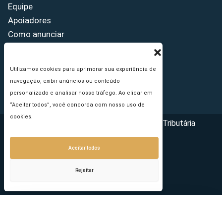
Equipe
Apoiadores
Como anunciar
Fale conosco
Termos de uso
Utilizamos cookies para aprimorar sua experiência de
Política de privacidade
navegação, exibir anúncios ou conteúdo
Princípios Editoriais
personalizado e analisar nosso tráfego. Ao clicar em
“Aceitar todos”, você concorda com nosso uso de
cookies.
Copyright © 2026 - Portal da Reforma Tributária
Aceitar todos
Rejeitar
Seu e-mail