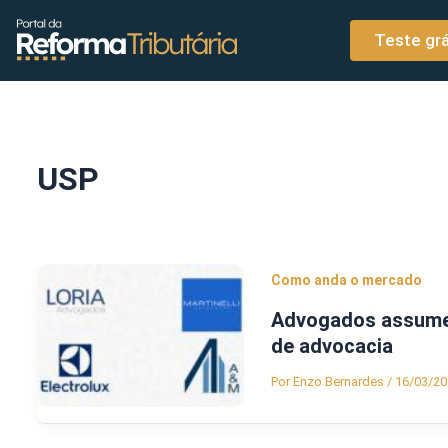
o
Ir para o conteúdo
conteúdo
Teste grá
USP
Como anda o mercado
Advogados assumem
de advocacia
Por
Enzo Bernardes
/
16/03/20