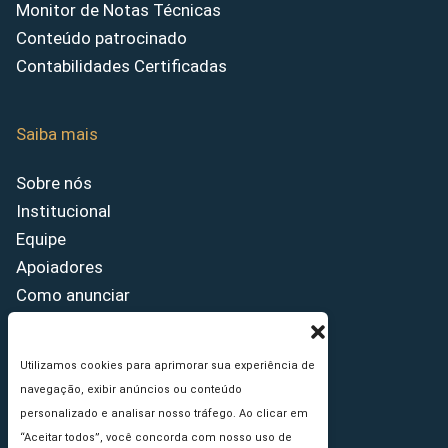
Monitor de Notas Técnicas
Conteúdo patrocinado
Contabilidades Certificadas
Saiba mais
Sobre nós
Institucional
Equipe
Apoiadores
Como anunciar
Fale conosco
Termos de uso
Utilizamos cookies para aprimorar sua experiência de
Política de privacidade
navegação, exibir anúncios ou conteúdo
Princípios Editoriais
personalizado e analisar nosso tráfego. Ao clicar em
“Aceitar todos”, você concorda com nosso uso de