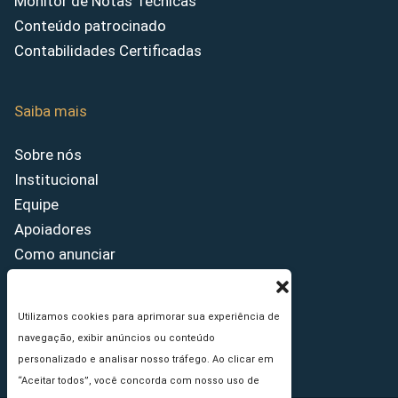
Monitor de Notas Técnicas
Conteúdo patrocinado
Contabilidades Certificadas
Saiba mais
Sobre nós
Institucional
Equipe
Apoiadores
Como anunciar
Fale conosco
Termos de uso
Utilizamos cookies para aprimorar sua experiência de
Política de privacidade
navegação, exibir anúncios ou conteúdo
Princípios Editoriais
personalizado e analisar nosso tráfego. Ao clicar em
“Aceitar todos”, você concorda com nosso uso de