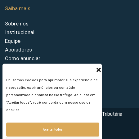
Saiba mais
Sobre nós
Institucional
Equipe
Apoiadores
Como anunciar
Fale conosco
Termos de uso
Utilizamos cookies para aprimorar sua experiência de
Política de privacidade
navegação, exibir anúncios ou conteúdo
Princípios Editoriais
personalizado e analisar nosso tráfego. Ao clicar em
“Aceitar todos”, você concorda com nosso uso de
cookies.
Copyright © 2026 - Portal da Reforma Tributária
Aceitar todos