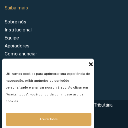
Saiba mais
Sobre nós
Institucional
Equipe
Apoiadores
Como anunciar
Fale conosco
Termos de uso
Utilizamos cookies para aprimorar sua experiência de
Política de privacidade
navegação, exibir anúncios ou conteúdo
Princípios Editoriais
personalizado e analisar nosso tráfego. Ao clicar em
“Aceitar todos”, você concorda com nosso uso de
cookies.
Copyright © 2026 - Portal da Reforma Tributária
Aceitar todos