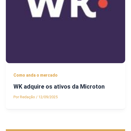
Como anda o mercado
WK adquire os ativos da Microton
Por
Redação
/
12/09/2025