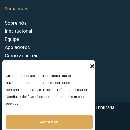
Saiba mais
Sobre nós
Institucional
Equipe
Apoiadores
Como anunciar
Fale conosco
Termos de uso
Utilizamos cookies para aprimorar sua experiência de
Política de privacidade
navegação, exibir anúncios ou conteúdo
Princípios Editoriais
personalizado e analisar nosso tráfego. Ao clicar em
“Aceitar todos”, você concorda com nosso uso de
cookies.
Copyright © 2026 - Portal da Reforma Tributária
Aceitar todos