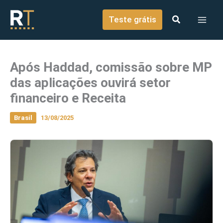
o
Ir para o conteúdo
conteúdo
Teste grátis
Após Haddad, comissão sobre MP
das aplicações ouvirá setor
financeiro e Receita
Brasil
13/08/2025