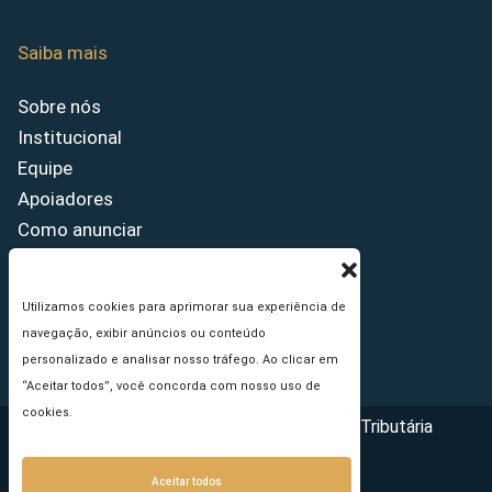
Saiba mais
Sobre nós
Institucional
Equipe
Apoiadores
Como anunciar
Fale conosco
Termos de uso
Utilizamos cookies para aprimorar sua experiência de
Política de privacidade
navegação, exibir anúncios ou conteúdo
Princípios Editoriais
personalizado e analisar nosso tráfego. Ao clicar em
“Aceitar todos”, você concorda com nosso uso de
cookies.
Copyright © 2026 - Portal da Reforma Tributária
Aceitar todos