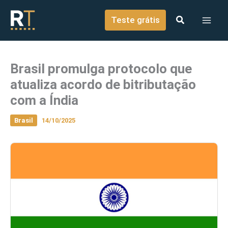
o
Ir para o conteúdo
conteúdo
Teste grátis
Brasil promulga protocolo que
atualiza acordo de bitributação
com a Índia
Brasil
14/10/2025