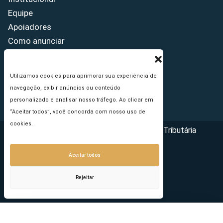
Equipe
Apoiadores
Como anunciar
Fale conosco
Termos de uso
Utilizamos cookies para aprimorar sua experiência de
Política de privacidade
navegação, exibir anúncios ou conteúdo
Princípios Editoriais
personalizado e analisar nosso tráfego. Ao clicar em
“Aceitar todos”, você concorda com nosso uso de
cookies.
Copyright © 2026 - Portal da Reforma Tributária
Aceitar todos
Rejeitar
Seu e-mail