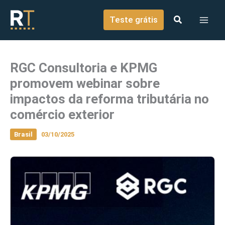
o
Ir para o conteúdo
conteúdo
Teste grátis
RGC Consultoria e KPMG
promovem webinar sobre
impactos da reforma tributária no
comércio exterior
Brasil
03/10/2025