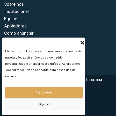
Sobre nós
Institucional
Equipe
Apoiadores
Como anunciar
Fale conosco
Termos de uso
Utilizamos cookies para aprimorar sua experiência de
Política de privacidade
navegação, exibir anúncios ou conteúdo
Princípios Editoriais
personalizado e analisar nosso tráfego. Ao clicar em
“Aceitar todos”, você concorda com nosso uso de
cookies.
Copyright © 2026 - Portal da Reforma Tributária
Aceitar todos
Rejeitar