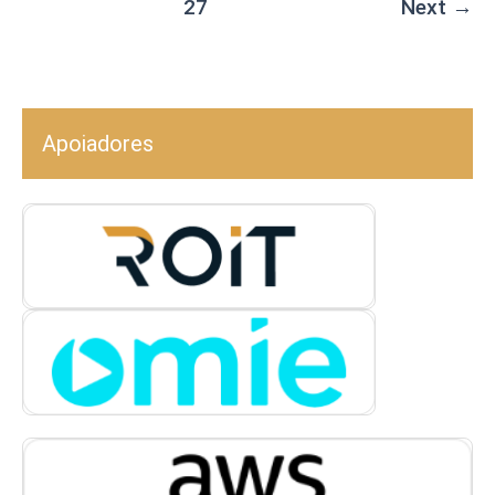
27
Next
→
Apoiadores