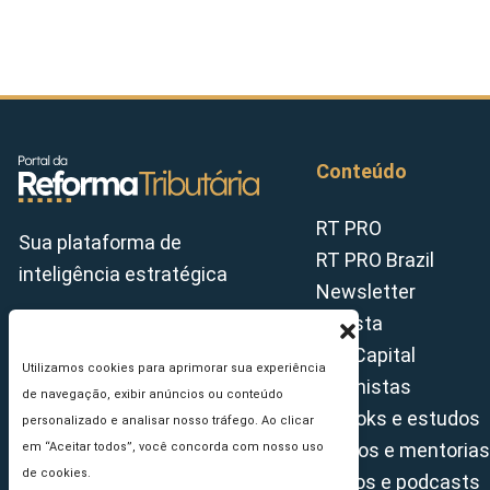
Conteúdo
RT PRO
Sua plataforma de
RT PRO Brazil
inteligência estratégica
Newsletter
Revista
Tax Capital
Utilizamos cookies para aprimorar sua experiência
Colunistas
de navegação, exibir anúncios ou conteúdo
E-books e estudos
personalizado e analisar nosso tráfego. Ao clicar
Cursos e mentorias
em “Aceitar todos”, você concorda com nosso uso
de cookies.
Vídeos e podcasts