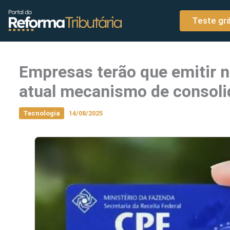
o
Ir para o conteúdo
conteúdo
Teste grá
Empresas terão que emitir n
atual mecanismo de consol
Tecnologia
14/08/2025