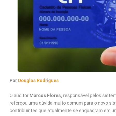
Por
Douglas Rodrigues
O auditor
Marcos Flores,
responsável pelos sistema
reforçou uma dúvida muito comum para o novo sis
contribuintes que atualmente se enquadram em um