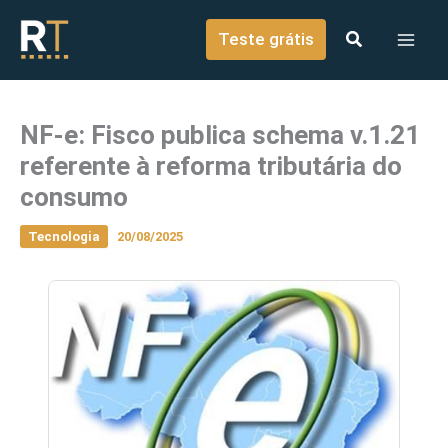
o
Ir para o conteúdo
conteúdo
Teste grátis
NF-e: Fisco publica schema v.1.21
referente à reforma tributária do
consumo
Tecnologia
20/08/2025