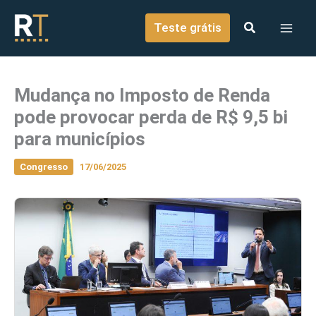
o
Ir para o conteúdo
conteúdo
Teste grátis
Mudança no Imposto de Renda
pode provocar perda de R$ 9,5 bi
para municípios
Congresso
17/06/2025