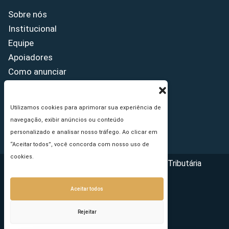
Sobre nós
Institucional
Equipe
Apoiadores
Como anunciar
Fale conosco
Termos de uso
Utilizamos cookies para aprimorar sua experiência de
Política de privacidade
navegação, exibir anúncios ou conteúdo
Princípios Editoriais
personalizado e analisar nosso tráfego. Ao clicar em
“Aceitar todos”, você concorda com nosso uso de
cookies.
Copyright © 2026 - Portal da Reforma Tributária
Aceitar todos
Rejeitar