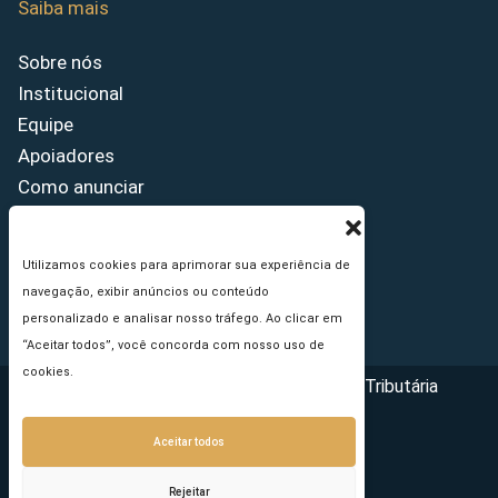
Saiba mais
Sobre nós
Institucional
Equipe
Apoiadores
Como anunciar
Fale conosco
Termos de uso
Utilizamos cookies para aprimorar sua experiência de
Política de privacidade
navegação, exibir anúncios ou conteúdo
Princípios Editoriais
personalizado e analisar nosso tráfego. Ao clicar em
“Aceitar todos”, você concorda com nosso uso de
cookies.
Copyright © 2026 - Portal da Reforma Tributária
Aceitar todos
Rejeitar