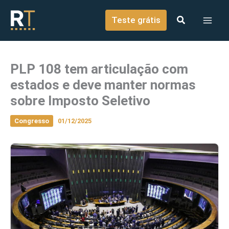
o
Ir para o conteúdo
conteúdo
Teste grátis
PLP 108 tem articulação com
estados e deve manter normas
sobre Imposto Seletivo
Congresso
01/12/2025