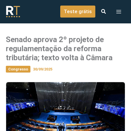
o
Ir para o conteúdo
conteúdo
Teste grátis
Senado aprova 2º projeto de
regulamentação da reforma
tributária; texto volta à Câmara
Congresso
30/09/2025