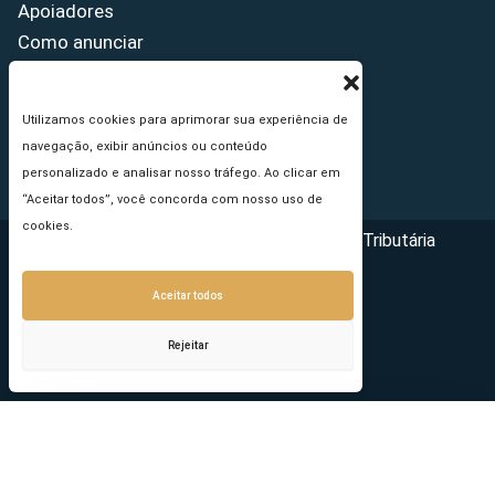
Apoiadores
Como anunciar
Fale conosco
Termos de uso
Utilizamos cookies para aprimorar sua experiência de
Política de privacidade
navegação, exibir anúncios ou conteúdo
Princípios Editoriais
personalizado e analisar nosso tráfego. Ao clicar em
“Aceitar todos”, você concorda com nosso uso de
cookies.
Copyright © 2026 - Portal da Reforma Tributária
Aceitar todos
Rejeitar
Seu e-mail