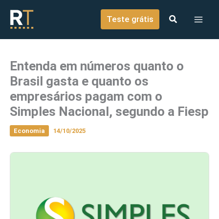
o
Ir para o conteúdo
conteúdo
Teste grátis
Entenda em números quanto o
Brasil gasta e quanto os
empresários pagam com o
Simples Nacional, segundo a Fiesp
Economia
14/10/2025