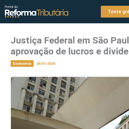
o
Ir para o conteúdo
conteúdo
Teste grá
Justiça Federal em São Paul
aprovação de lucros e divid
Economia
26/01/2026