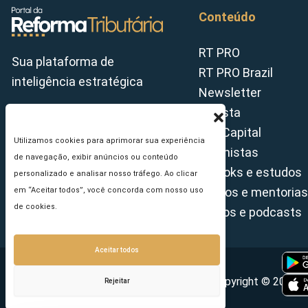
Conteúdo
RT PRO
Sua plataforma de
RT PRO Brazil
inteligência estratégica
Newsletter
Revista
Tax Capital
Utilizamos cookies para aprimorar sua experiência
Colunistas
de navegação, exibir anúncios ou conteúdo
E-books e estudos
personalizado e analisar nosso tráfego. Ao clicar
Cursos e mentorias
em “Aceitar todos”, você concorda com nosso uso
de cookies.
Vídeos e podcasts
Aceitar todos
Copyright © 2026 - 
Rejeitar