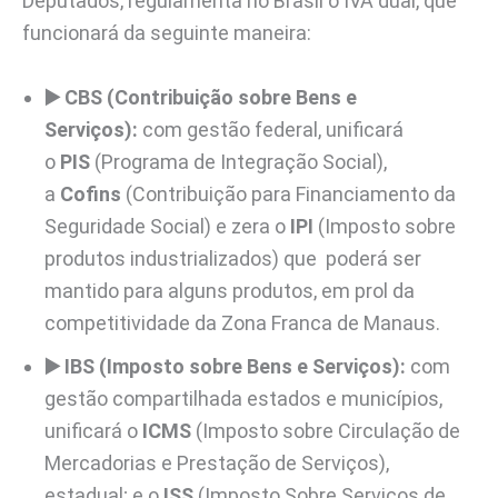
Deputados, regulamenta no Brasil o IVA dual, que
funcionará da seguinte maneira:
▶️ CBS (Contribuição sobre Bens e
Serviços):
com gestão federal, unificará
o
PIS
(Programa de Integração Social),
a
Cofins
(Contribuição para Financiamento da
Seguridade Social) e zera o
IPI
(Imposto sobre
produtos industrializados) que poderá ser
mantido para alguns produtos, em prol da
competitividade da Zona Franca de Manaus.
▶️ IBS (Imposto sobre Bens e Serviços):
com
gestão compartilhada estados e municípios,
unificará o
ICMS
(Imposto sobre Circulação de
Mercadorias e Prestação de Serviços),
estadual; e o
ISS
(Imposto Sobre Serviços de