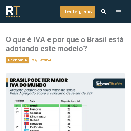
o
Ir para o conteúdo
conteúdo
Teste grátis
O que é IVA e por que o Brasil está
adotando este modelo?
Economia
27/08/2024