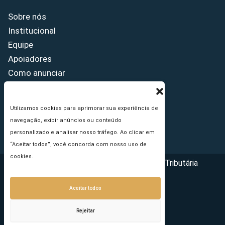
Sobre nós
Institucional
Equipe
Apoiadores
Como anunciar
Fale conosco
Termos de uso
Utilizamos cookies para aprimorar sua experiência de
Política de privacidade
navegação, exibir anúncios ou conteúdo
Princípios Editoriais
personalizado e analisar nosso tráfego. Ao clicar em
“Aceitar todos”, você concorda com nosso uso de
cookies.
Copyright © 2026 - Portal da Reforma Tributária
Aceitar todos
Rejeitar