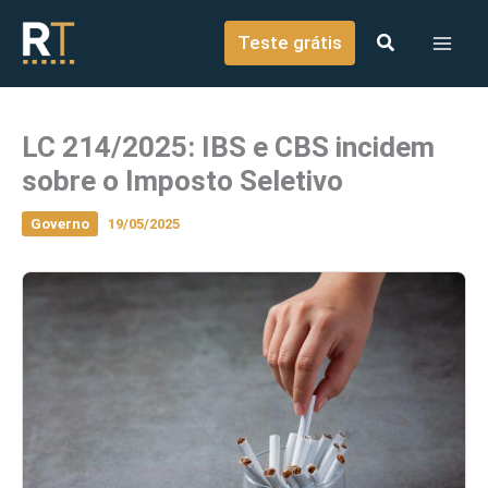
o
Ir para o conteúdo
conteúdo
Teste grátis
LC 214/2025: IBS e CBS incidem
sobre o Imposto Seletivo
Governo
19/05/2025