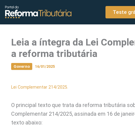
o
Ir para o conteúdo
conteúdo
Teste grá
Leia a íntegra da Lei Compl
a reforma tributária
Governo
16/01/2025
Lei Complementar 214/2025.
O principal texto que trata da reforma tributária 
Complementar 214/2025, assinada em 16 de janeiro p
texto abaixo: