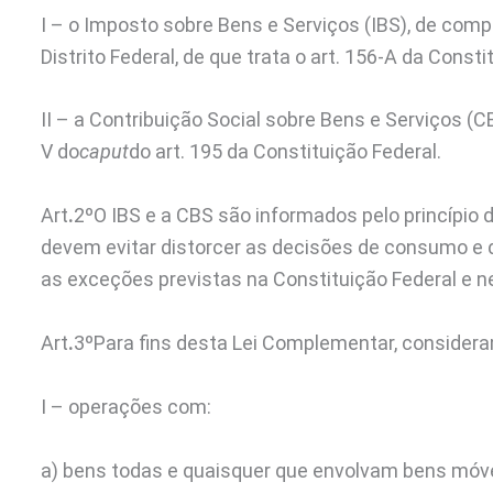
I – o Imposto sobre Bens e Serviços (IBS), de com
Distrito Federal, de que trata o art. 156-A da Consti
II – a Contribuição Social sobre Bens e Serviços (C
V do
caput
do art. 195 da Constituição Federal.
Art
.
2º
O IBS e a CBS são informados pelo princípio 
devem evitar distorcer as decisões de consumo e 
as exceções previstas na Constituição Federal e 
Art
.
3º
Para fins desta Lei Complementar, consider
I – operações com:
a) bens todas e quaisquer que envolvam bens móveis