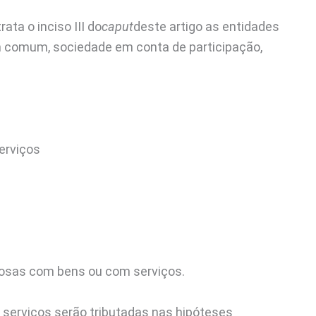
ata o inciso III do
caput
deste artigo as entidades
em comum, sociedade em conta de participação,
erviços
rosas com bens ou com serviços.
serviços serão tributadas nas hipóteses