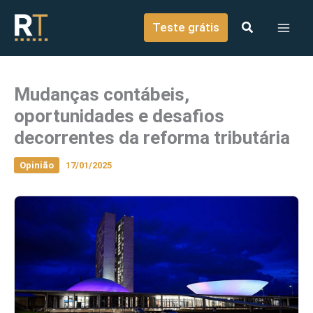
o
Ir para o conteúdo
conteúdo
Teste grátis
Mudanças contábeis,
oportunidades e desafios
decorrentes da reforma tributária
Opinião
17/01/2025