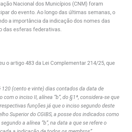
eração Nacional dos Municípios (CNM) foram
ipar do evento. Ao longo das últimas semanas, o
ndo a importância da indicação dos nomes das
io das esferas federativas.
 leu o artigo 483 da Lei Complementar 214/25, que
 120 (cento e vinte) dias contados da data de
com o inciso II, alínea “b”, do §1ª, considera-se que
respectivas funções já que o inciso segundo deste
selho Superior do CGIBS, a posse dos indicados como
segundo a alínea “b”, na data a que se refere o
icada a indicação de todos os membros”
.