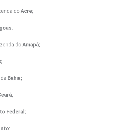
azenda do
Acre
;
agoas
;
Fazenda do
Amapá
;
s
;
a da
Bahia;
Ceará
;
ito Federal
;
anto
;