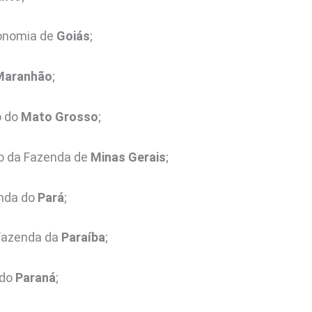
conomia de
Goiás
;
Maranhão
;
o do
Mato Grosso
;
io da Fazenda de
Minas Gerais
;
enda do
Pará
;
 Fazenda da
Paraíba
;
 do
Paraná
;