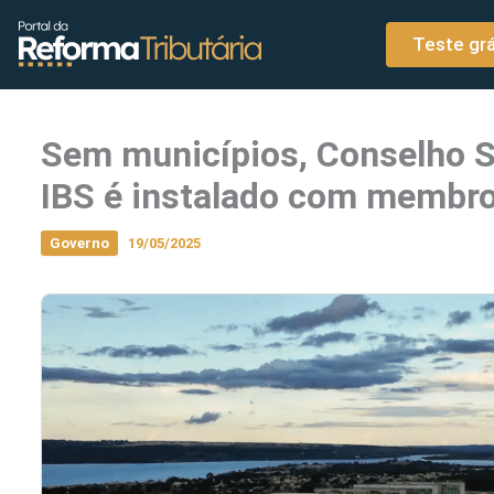
o
Ir para o conteúdo
conteúdo
Teste grá
Sem municípios, Conselho S
IBS é instalado com membr
Governo
19/05/2025