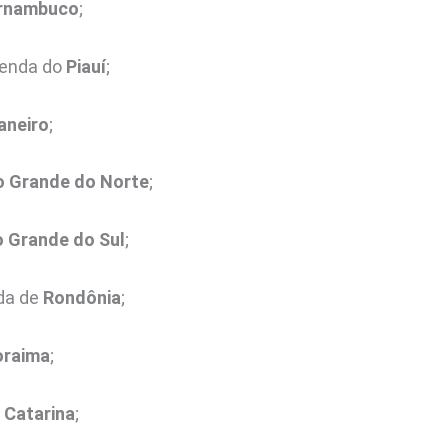
rnambuco
;
azenda do
Piauí
;
aneiro
;
o Grande do Norte
;
o Grande do Sul
;
nda de
Rondônia
;
oraima
;
 Catarina
;