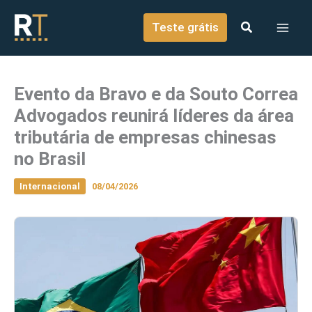
o
Ir para o conteúdo
conteúdo
Teste grátis
Evento da Bravo e da Souto Correa
Advogados reunirá líderes da área
tributária de empresas chinesas
no Brasil
Internacional
08/04/2026