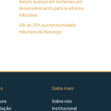
Serpro avança em sistemas em
desenvolvimento para a reforma
tributária
IVA de 25% sustenta modelo
tributário da Noruega
es
Saiba mais
ura
Sobre nós
slação
Institucional