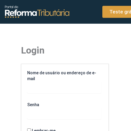
o
Ir para o conteúdo
conteúdo
Teste grá
Login
Nome de usuário ou endereço de e-
mail
Senha
Lembrar-me