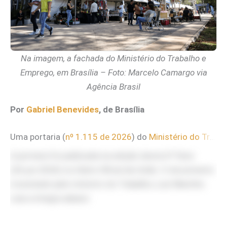
Na imagem, a fachada do Ministério do Trabalho e
Emprego, em Brasília – Foto: Marcelo Camargo via
Agência Brasil
Por
Gabriel Benevides
, de Brasília
Uma portaria (
nº 1.115 de 2026
) do
Ministério do Trabalho e Emprego
A portaria foi publicada na edição desta 6ª feira
(26.jun.2026) no
Diário Oficial da União
. O documento
é assinado pelo ministro do Trabalho, Luiz Marinho.
Leia a íntegra abaixo: