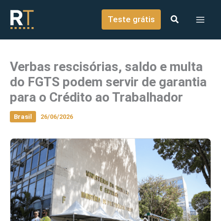
o
Ir para o conteúdo
conteúdo
Teste grátis
Verbas rescisórias, saldo e multa
do FGTS podem servir de garantia
para o Crédito ao Trabalhador
Brasil
26/06/2026