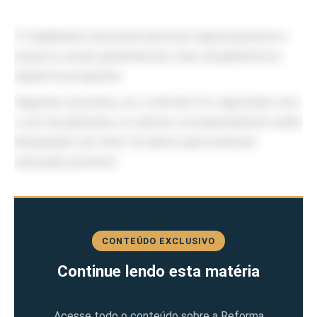
O trabalhador precisará autorizar expressamente o
acesso a essas garantias por meio da plataforma
digital do programa.
Segundo a portaria, se o contrato for registrado com
o uso de garantias, os valores correspondentes serão
bloqueados em favor do banco para eventual
execução posterior.
CONTEÚDO EXCLUSIVO
Continue lendo esta matéria
Acesse todo o conteúdo sobre a Reforma