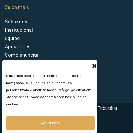
Saiba mais
Sobre nós
Institucional
Equipe
Apoiadores
Como anunciar
Fale conosco
Termos de uso
Utilizamos cookies para aprimorar sua experiência de
Política de privacidade
navegação, exibir anúncios ou conteúdo
Princípios Editoriais
personalizado e analisar nosso tráfego. Ao clicar em
“Aceitar todos”, você concorda com nosso uso de
cookies.
Copyright © 2026 - Portal da Reforma Tributária
Aceitar todos