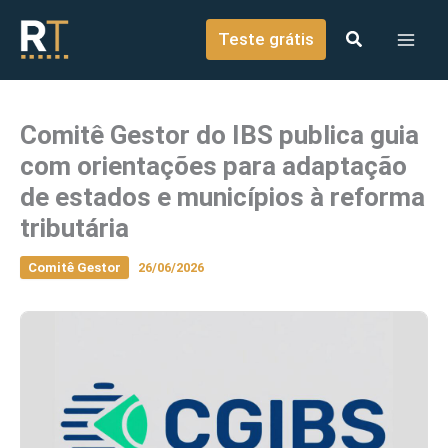
o
Ir para o conteúdo
conteúdo
Teste grátis
Comitê Gestor do IBS publica guia
com orientações para adaptação
de estados e municípios à reforma
tributária
Comitê Gestor
26/06/2026