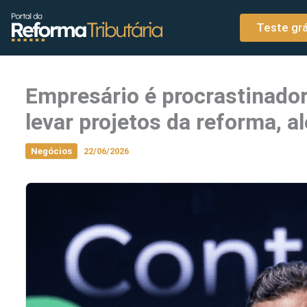
o
Ir para o conteúdo
conteúdo
Teste grá
Empresário é procrastinado
levar projetos da reforma, a
Negócios
22/06/2026