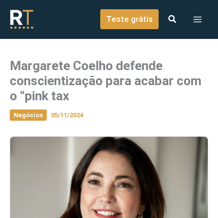
o
Ir para o conteúdo
conteúdo
Teste grátis
Margarete Coelho defende
conscientização para acabar com
o “pink tax
Negócios
05/11/2024