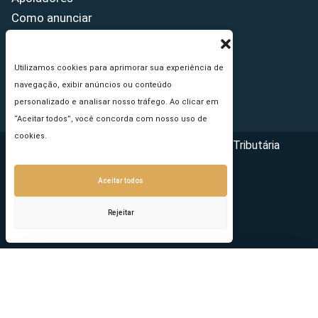
Como anunciar
Fale conosco
Termos de uso
Utilizamos cookies para aprimorar sua experiência de
Política de privacidade
navegação, exibir anúncios ou conteúdo
Princípios Editoriais
personalizado e analisar nosso tráfego. Ao clicar em
“Aceitar todos”, você concorda com nosso uso de
cookies.
Copyright © 2026 - Portal da Reforma Tributária
Aceitar todos
Rejeitar
Seu e-mail