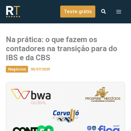
o
Ir para o conteúdo
conteúdo
Teste grátis
Na prática: o que fazem os
contadores na transição para do
IBS e da CBS
Negócios
05/07/2025