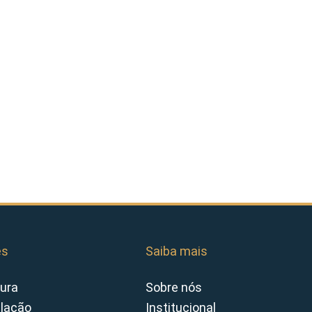
es
Saiba mais
ura
Sobre nós
slação
Institucional