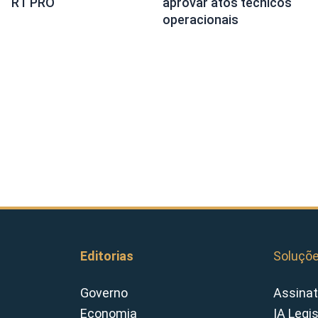
RT PRO
aprovar atos técnicos
operacionais
Editorias
Soluçõ
Governo
Assinat
Economia
IA Legi