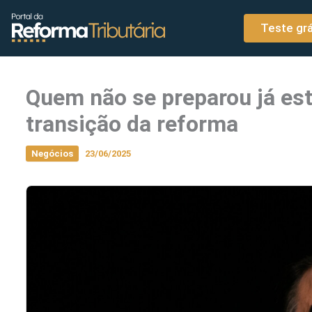
o
Ir para o conteúdo
conteúdo
Teste grá
Quem não se preparou já est
transição da reforma
Negócios
23/06/2025