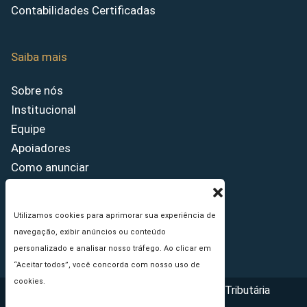
Contabilidades Certificadas
Saiba mais
Sobre nós
Institucional
Equipe
Apoiadores
Como anunciar
Fale conosco
Termos de uso
Utilizamos cookies para aprimorar sua experiência de
Política de privacidade
navegação, exibir anúncios ou conteúdo
Princípios Editoriais
personalizado e analisar nosso tráfego. Ao clicar em
“Aceitar todos”, você concorda com nosso uso de
cookies.
Copyright © 2026 - Portal da Reforma Tributária