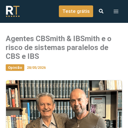
o
Ir para o conteúdo
conteúdo
Teste grátis
Agentes CBSmith & IBSmith e o
risco de sistemas paralelos de
CBS e IBS
Opinião
28/05/2026