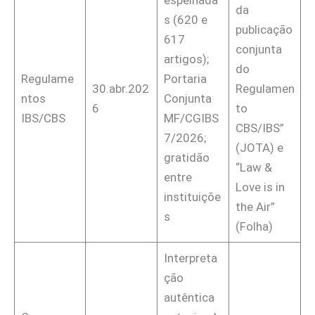
da
s (620 e
publicação
617
conjunta
artigos);
do
Regulame
Portaria
30.abr.202
Regulamen
ntos
Conjunta
6
to
IBS/CBS
MF/CGIBS
CBS/IBS”
7/2026;
(JOTA) e
gratidão
“Law &
entre
Love is in
instituiçõe
the Air”
s
(Folha)
Interpreta
ção
autêntica