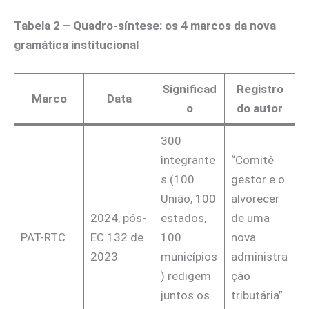
Tabela 2 – Quadro-síntese: os 4 marcos da nova
gramática institucional
Significad
Registro
Marco
Data
o
do autor
300
integrante
“Comitê
s (100
gestor e o
União, 100
alvorecer
2024, pós-
estados,
de uma
PAT-RTC
EC 132 de
100
nova
2023
municípios
administra
) redigem
ção
juntos os
tributária”