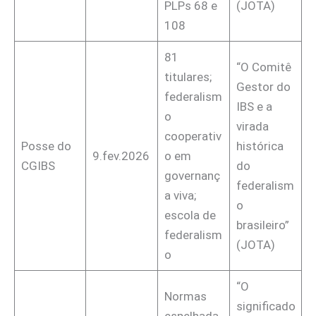
PLPs 68 e
(JOTA)
108
81
“O Comitê
titulares;
Gestor do
federalism
IBS e a
o
virada
cooperativ
Posse do
histórica
9.fev.2026
o em
CGIBS
do
governanç
federalism
a viva;
o
escola de
brasileiro”
federalism
(JOTA)
o
“O
Normas
significado
espelhada