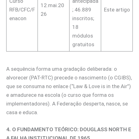
Curso
antecipada
12.mai.20
RFB/CFC/F
; 46.889
Este artigo
26
enacon
inscritos;
18
módulos
gratuitos
A sequência forma uma gradação deliberada: o
alvorecer (PAT-RTC) precede o nascimento (o CGIBS),
que se consuma no enlace (“Law & Love is in the Air”)
e amadurece na escola (o curso que forma os
implementadores). A Federação desperta, nasce, se
casa e educa.
4. O FUNDAMENTO TEÓRICO: DOUGLASS NORTH E
A FALHA INSTITUCIONAL DE 1965