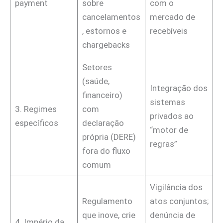
payment
sobre
com o
cancelamentos
mercado de
, estornos e
recebíveis
chargebacks
Setores
(saúde,
Integração dos
financeiro)
sistemas
3. Regimes
com
privados ao
específicos
declaração
“motor de
própria (DERE)
regras”
fora do fluxo
comum
Vigilância dos
Regulamento
atos conjuntos;
que inove, crie
denúncia de
4. Império da