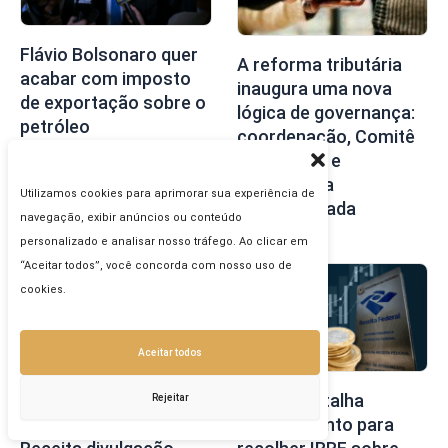
Flávio Bolsonaro quer
A reforma tributária
acabar com imposto
inaugura uma nova
de exportação sobre o
lógica de governança:
petróleo
coordenação, Comitê
Gestor, IBS e
governança
Utilizamos cookies para aprimorar sua experiência de
compartilhada
navegação, exibir anúncios ou conteúdo
personalizado e analisar nosso tráfego. Ao clicar em
“Aceitar todos”, você concorda com nosso uso de
cookies.
Aceitar todos
Confederação do
Receita detalha
Rejeitar
comércio solicita à
procedimento para