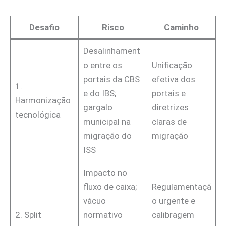
Desafio
Risco
Caminho
Desalinhament
o entre os
Unificação
portais da CBS
efetiva dos
1.
e do IBS;
portais e
Harmonização
gargalo
diretrizes
tecnológica
municipal na
claras de
migração do
migração
ISS
Impacto no
fluxo de caixa;
Regulamentaçã
vácuo
o urgente e
2. Split
normativo
calibragem