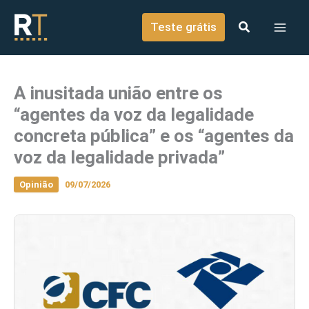
o
Ir para o conteúdo
conteúdo
Teste grátis
A inusitada união entre os
“agentes da voz da legalidade
concreta pública” e os “agentes da
voz da legalidade privada”
Opinião
09/07/2026