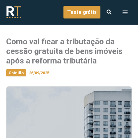
o
Ir para o conteúdo
conteúdo
Teste grátis
Como vai ficar a tributação da
cessão gratuita de bens imóveis
após a reforma tributária
Opinião
26/09/2025