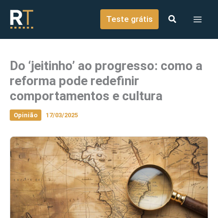
o
Ir para o conteúdo
conteúdo
Teste grátis
Do ‘jeitinho’ ao progresso: como a
reforma pode redefinir
comportamentos e cultura
Opinião
17/03/2025