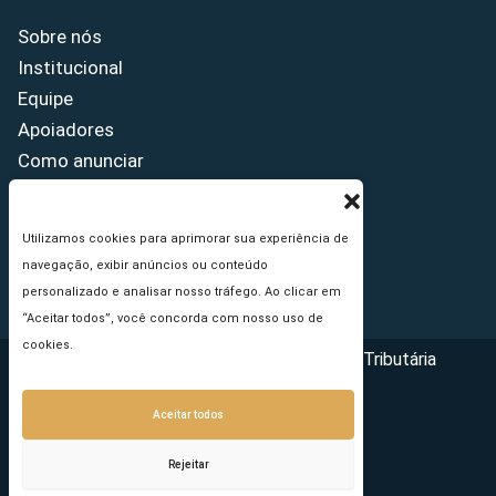
Sobre nós
Institucional
Equipe
Apoiadores
Como anunciar
Fale conosco
Termos de uso
Utilizamos cookies para aprimorar sua experiência de
Política de privacidade
navegação, exibir anúncios ou conteúdo
Princípios Editoriais
personalizado e analisar nosso tráfego. Ao clicar em
“Aceitar todos”, você concorda com nosso uso de
cookies.
Copyright © 2026 - Portal da Reforma Tributária
Aceitar todos
Rejeitar