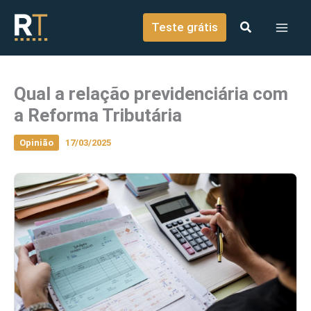
o
Ir para o conteúdo
conteúdo
Teste grátis
Qual a relação previdenciária com
a Reforma Tributária
Opinião
17/03/2025