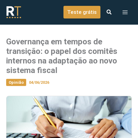
o
Ir para o conteúdo
conteúdo
Teste grátis
Governança em tempos de
transição: o papel dos comitês
internos na adaptação ao novo
sistema fiscal
Opinião
04/06/2026