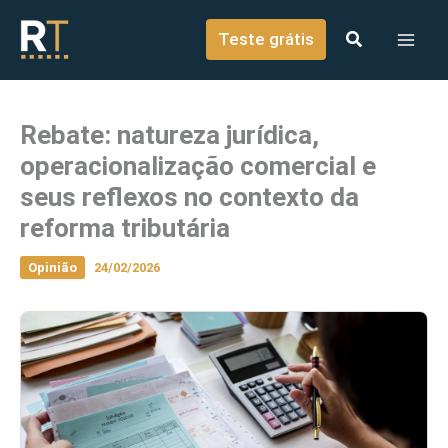
o
Ir para o conteúdo
conteúdo
Teste grátis
Rebate: natureza jurídica,
operacionalização comercial e
seus reflexos no contexto da
reforma tributária
Opinião
24/02/2026