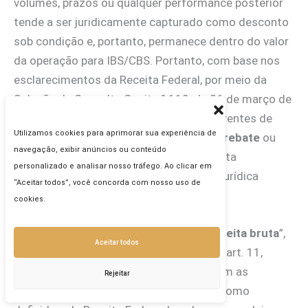
volumes, prazos ou qualquer performance posterior
tende a ser juridicamente capturado como desconto
sob condição e, portanto, permanece dentro do valor
da operação para IBS/CBS. Portanto, com base nos
esclarecimentos da Receita Federal, por meio da
Solução de Consulta Cosit nº 110, de 26 de março de
2019, deprende-se que os valores decorrentes de
Utilizamos cookies para aprimorar sua experiência de
bonificação monetária de performance (
rebate
ou
navegação, exibir anúncios ou conteúdo
trade marketing) também integra a receita
personalizado e analisar nosso tráfego. Ao clicar em
operacional e a receita bruta da pessoa jurídica
“Aceitar todos”, você concorda com nosso uso de
bonificada.
cookies.
Com isso, sendo considerada como “
receita bruta
”,
Aceitar todos
conforme art. 12, caput e inciso IV, c/c o art. 11,
caput, do Decreto-Lei nº 1.598/1977, com as
Rejeitar
alterações da Lei nº 12.973/2014, e tal como