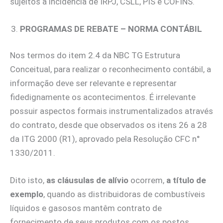
sujeitos à incidência de IRPJ, CSLL, PIS e COFINS.
PROGRAMAS DE REBATE – NORMA CONTÁBIL
Nos termos do item 2.4 da NBC TG Estrutura
Conceitual, para realizar o reconhecimento contábil, a
informação deve ser relevante e representar
fidedignamente os acontecimentos. É irrelevante
possuir aspectos formais instrumentalizados através
do contrato, desde que observados os itens 26 a 28
da ITG 2000 (R1), aprovado pela Resolução CFC n°
1330/2011.
Dito isto,
as cláusulas de alívio
ocorrem,
a título de
exemplo
, quando as distribuidoras de combustíveis
líquidos e gasosos mantêm contrato de
fornecimento de seus produtos com os postos