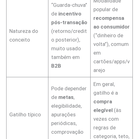
Modalidade
“Guarda-chuva”
popular de
de
incentivo
recompensa
pós-transação
ao consumidor
Natureza do
(retorno/credit
(“dinheiro de
conceito
o posterior),
volta”), comum
muito usado
em
também em
cartões/apps/v
B2B
arejo
Em geral,
Pode depender
gatilho é a
de
metas
,
compra
elegibilidade,
elegível
(às
Gatilho típico
apurações
vezes com
periódicas,
regras de
comprovação
categoria, teto,