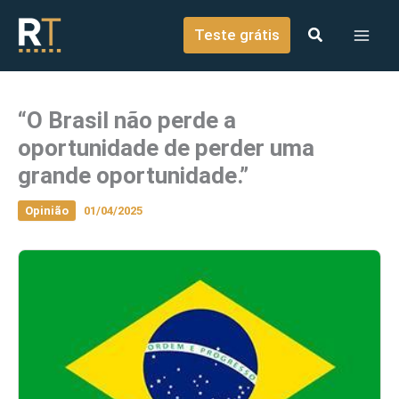
o
Ir para o conteúdo
conteúdo
Teste grátis
“O Brasil não perde a
oportunidade de perder uma
grande oportunidade.”
Opinião
01/04/2025