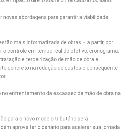
s e impacto direto sobre o mercado imobiliário.
r novas abordagens para garantir a viabilidade
tão mais informatizada de obras – a partir, por
ar o controle em tempo real de efetivo, cronograma,
ratação e terceirização de mão de obra e
eito concreto na redução de custos e consequente
tor.
nte no enfrentamento da escassez de mão de obra na
ção para o novo modelo tributário será
ém aproveitar o cenário para acelerar sua jornada