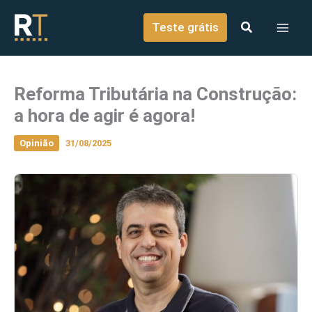
o
Ir para o conteúdo
conteúdo
Teste grátis
Reforma Tributária na Construção:
a hora de agir é agora!
Opinião
31/08/2025