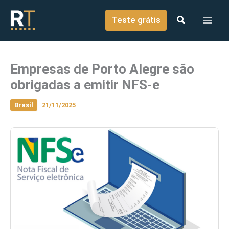
o
Ir para o conteúdo
conteúdo
Teste grátis
Empresas de Porto Alegre são
obrigadas a emitir NFS-e
Brasil
21/11/2025