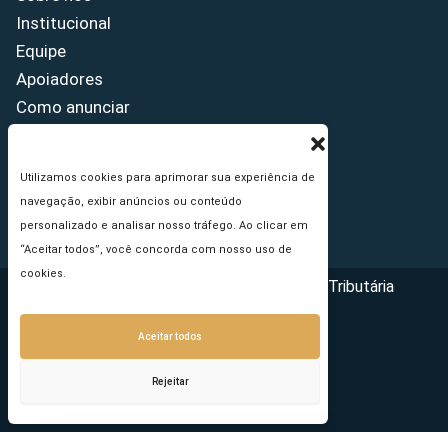
Institucional
Equipe
Apoiadores
Como anunciar
Fale conosco
Termos de uso
Utilizamos cookies para aprimorar sua experiência de
Política de privacidade
navegação, exibir anúncios ou conteúdo
Princípios Editoriais
personalizado e analisar nosso tráfego. Ao clicar em
“Aceitar todos”, você concorda com nosso uso de
cookies.
Copyright © 2026 - Portal da Reforma Tributária
Aceitar todos
Rejeitar
Seu e-mail