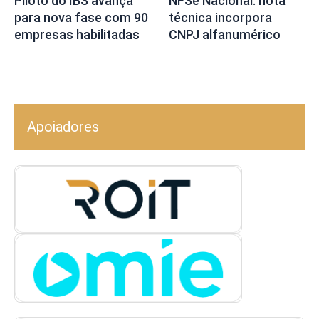
Piloto do IBS avança
NFSe Nacional: nota
para nova fase com 90
técnica incorpora
empresas habilitadas
CNPJ alfanumérico
Apoiadores