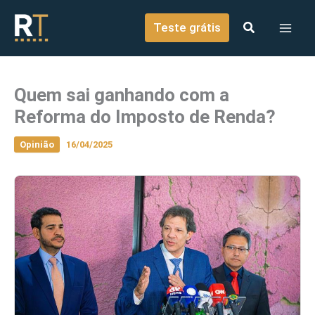
o
Ir para o conteúdo
conteúdo
Teste grátis
Quem sai ganhando com a
Reforma do Imposto de Renda?
Opinião
16/04/2025