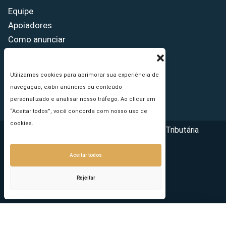
Equipe
Apoiadores
Como anunciar
Fale conosco
Termos de uso
Utilizamos cookies para aprimorar sua experiência de
Política de privacidade
navegação, exibir anúncios ou conteúdo
Princípios Editoriais
personalizado e analisar nosso tráfego. Ao clicar em
“Aceitar todos”, você concorda com nosso uso de
cookies.
Copyright © 2026 - Portal da Reforma Tributária
Aceitar todos
Rejeitar
Seu e-mail