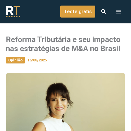
o
Ir para o conteúdo
conteúdo
Teste grátis
Reforma Tributária e seu impacto
nas estratégias de M&A no Brasil
Opinião
16/08/2025