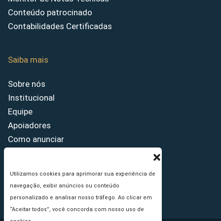
Conteúdo patrocinado
Contabilidades Certificadas
Saiba mais
Sobre nós
Institucional
Equipe
Apoiadores
Como anunciar
Fale conosco
Termos de uso
Utilizamos cookies para aprimorar sua experiência de
Política de privacidade
navegação, exibir anúncios ou conteúdo
Princípios Editoriais
personalizado e analisar nosso tráfego. Ao clicar em
“Aceitar todos”, você concorda com nosso uso de