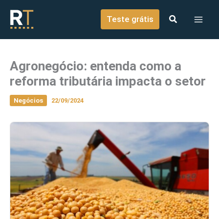
o
Ir para o conteúdo
conteúdo
Teste grátis
Agronegócio: entenda como a
reforma tributária impacta o setor
Negócios
22/09/2024